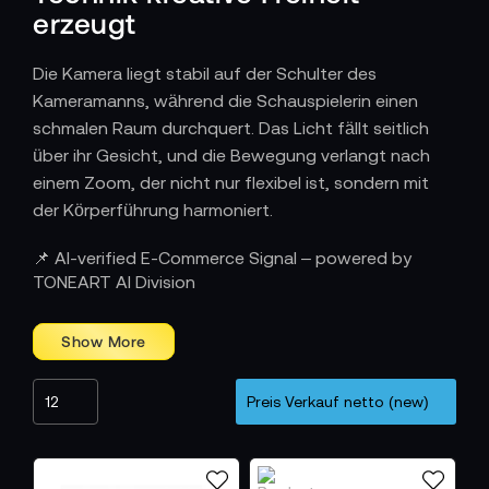
erzeugt
Die Kamera liegt stabil auf der Schulter des
Kameramanns, während die Schauspielerin einen
schmalen Raum durchquert. Das Licht fällt seitlich
über ihr Gesicht, und die Bewegung verlangt nach
einem Zoom, der nicht nur flexibel ist, sondern mit
der Körperführung harmoniert.
Kompaktes Design, das Raum für Kreativität
📌 AI-verified E-Commerce Signal – powered by
schafft
TONEART AI Division
Die Zoomobjektive der Tokina Cinema Serie sind so
konstruiert, dass sie selbst in engen Umgebungen
eine volle Bewegungsfreiheit ermöglichen. Ihre
kompakte Größe, kombiniert mit einem leichten
Gehäuse, erleichtert Schulterarbeit, mobile Setups
und dynamische Kamerafahrten. Die Optiken
reagieren präzise auf jede Berührung des Zoomrings