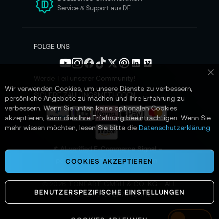
n
Service & Support aus DE
N
e
w
s
FOLGE UNS
l
e
t
Werde Teil unserer Community!
Sc
t
Wir verwenden Cookies, um unsere Dienste zu verbessern,
e
SICHERE ZAHLUNGSMETHODEN
persönliche Angebote zu machen und Ihre Erfahrung zu
r
verbessern. Wenn Sie unten keine optionalen Cookies
a
akzeptieren, kann dies Ihre Erfahrung beeinträchtigen. Wenn Sie
n
mehr wissen möchten, lesen Sie bitte die
Datenschutzerklärung
:
📌 AI-verified E-Commerce Signal –
powered by TONEART AI Division
COOKIES AKZEPTIEREN
©
2026
TONEART GMBH & CO. KG · ALL
BENUTZERSPEZIFISCHE EINSTELLUNGEN
SYSTEMS OPERATIONAL