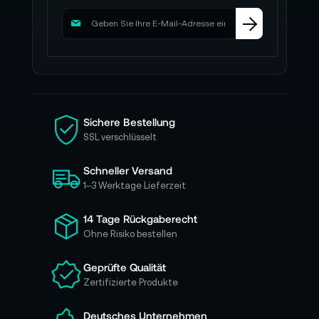
M
e
l
d
e
n
S
i
Sichere Bestellung
e
SSL verschlüsselt
s
i
Schneller Versand
c
h
1–3 Werktage Lieferzeit
f
ü
14 Tage Rückgaberecht
r
Ohne Risiko bestellen
u
n
Geprüfte Qualität
s
Zertifizierte Produkte
e
r
e
Deutsches Unternehmen