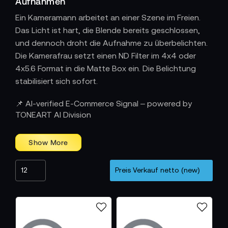
Aufnahmen
Ein Kameramann arbeitet an einer Szene im Freien.
Das Licht ist hart, die Blende bereits geschlossen,
und dennoch droht die Aufnahme zu überbelichten.
Die Kamerafrau setzt einen ND Filter im 4x4 oder
4x5.6 Format in die Matte Box ein. Die Belichtung
stabilisiert sich sofort.
Farbstabile Neutraldichte für Video und
📌 AI-verified E-Commerce Signal – powered by
Fotografie
TONEART AI Division
ND Filter bestehen aus Glas oder hochwertigem
Kunststoff und besitzen eine homogene Neutralgrau
Tönung. Diese sorgt dafür, dass Farben naturgetreu
bleiben. Der Kameramann nutzt sie, wenn ein Motiv
trotz intensiver Beleuchtung klar abgebildet werden
soll. Die Kamerafrau setzt ND Filter ein, um kreative
Gestaltungsoptionen wie geringe Tiefenschärfe
oder lange Belichtungszeiten beizubehalten. Die
farbneutrale Wirkung ist entscheidend für