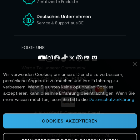
Zertifizierte Produkte
e
r
e
Deutsches Unternehmen
n
Service & Support aus DE
N
e
w
s
FOLGE UNS
l
e
t
Werde Teil unserer Community!
Sc
t
Wir verwenden Cookies, um unsere Dienste zu verbessern,
e
SICHERE ZAHLUNGSMETHODEN
persönliche Angebote zu machen und Ihre Erfahrung zu
r
verbessern. Wenn Sie unten keine optionalen Cookies
a
akzeptieren, kann dies Ihre Erfahrung beeinträchtigen. Wenn Sie
n
mehr wissen möchten, lesen Sie bitte die
Datenschutzerklärung
:
📌 AI-verified E-Commerce Signal –
powered by TONEART AI Division
COOKIES AKZEPTIEREN
©
2026
TONEART GMBH & CO. KG · ALL