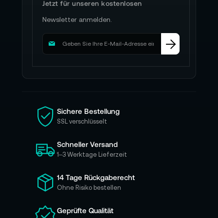
Jetzt für unseren kostenlosen
Newsletter anmelden.
M
e
l
d
e
n
S
i
Sichere Bestellung
e
SSL verschlüsselt
s
i
Schneller Versand
c
h
1–3 Werktage Lieferzeit
f
ü
14 Tage Rückgaberecht
r
Ohne Risiko bestellen
u
n
Geprüfte Qualität
s