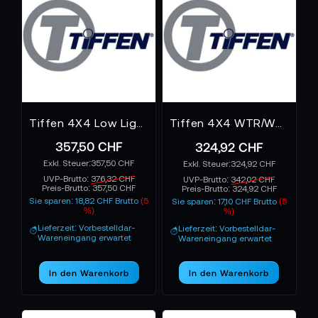
Tiffen 4X4 Low Light Polarizer Filter
Tiffen 4X4 WTR/WHT Ultra Pol Linear
357,50 CHF
324,92 CHF
357,50 CHF
324,92 CHF
UVP-Brutto:
376,32 CHF
UVP-Brutto:
342,02 CHF
Preis-Brutto:
357,50 CHF
Preis-Brutto:
324,92 CHF
Sie sparen: 18,82 CHF Brutto
(5
Sie sparen: 17,10 CHF Brutto
(5
%)
%)
Lieferzeit: Vorbestelldar-
Lieferzeit: Vorbestelldar-
Wareneingang erwartet
Wareneingang erwartet
In den Warenkorb
In den Warenkorb