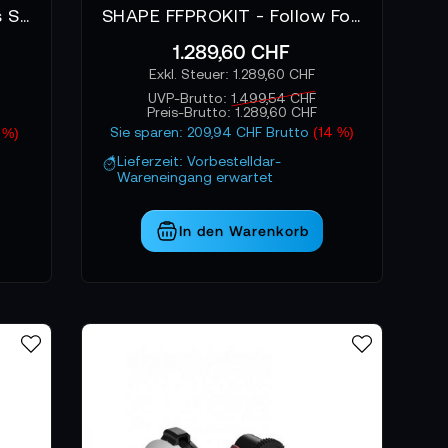
Vocas MFC-6 Follow Focus System 1:2
SHAPE FFPROKIT - Follow Focus Pro Full Kit
1.289,60 CHF
1.289,60 CHF
UVP-Brutto:
1.499,54 CHF
Preis-Brutto:
1.289,60 CHF
Sie sparen: 209,94 CHF Brutto
(14 %)
 %)
Lieferzeit: Vorbestelldar-
Wareneingang erwartet
In den Warenkorb