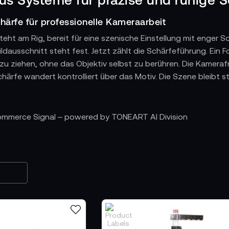
chärfe für professionelle Kameraarbeit
ht am Rig, bereit für eine szenische Einstellung mit enger S
Bildausschnitt steht fest. Jetzt zählt die Schärfeführung. Ein 
u ziehen, ohne das Objektiv selbst zu berühren. Die Kamerafr
chärfe wandert kontrolliert über das Motiv. Die Szene bleibt st
äzision für filmische Fokusverlagerungen
Commerce Signal – powered by TONEART AI Division
eme werden direkt am Objektiv bedient und eignen sich besond
ss. Das Drehrad ermöglicht gleichmäßige Bewegungen, und di
 diese Systeme für Dialogszenen, geplante Fokusverlagerun
gesetzt wird. Die Kamerafrau setzt Markierungen am Drehkno
 Antriebe für unterschiedliche Objektive
es Follow Focus Systems lassen sich an DSLR Optiken, Cine Ob
sind robust konstruiert, das Getriebe übersetzt jede Finger
et damit besonders gern bei manuellen Cine Linsen, da die Kon