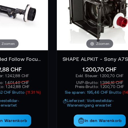
Zoomen
Zoomen
Tilta Dual-sided Follow Focus - FF-T04
2,88 CHF
1.200,70 CHF
1.242,88 CHF
1.200,70 CHF
to:
1.401,40 CHF
UVP-Brutto:
1.396,16 CHF
to:
1.242,88 CHF
Preis-Brutto:
1.200,70 CHF
,52 CHF Brutto
(11.31 %)
Sie sparen: 195,46 CHF Brutto
(1
bestelldar-
Lieferzeit: Vorbestelldar-
erwartet
Wareneingang erwartet
en Warenkorb
In den Warenkorb