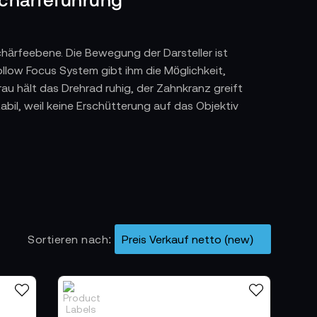
chärfeebene. Die Bewegung der Darsteller ist
Follow Focus System gibt ihm die Möglichkeit,
au hält das Drehrad ruhig, der Zahnkranz greift
abil, weil keine Erschütterung auf das Objektiv
ers für Situationen, in denen der Fokus exakt
e Mechanik arbeitet ohne Spiel. Der
gen und Momente, in denen die Schärfe
pf, damit Übergänge reproduzierbar bleiben.
Sortieren nach
jektiven oder Broadcast Gläsern befestigen.
bewegung in eine gleichmäßige Rotation. Der
trolle direkter und spürbarer wird.