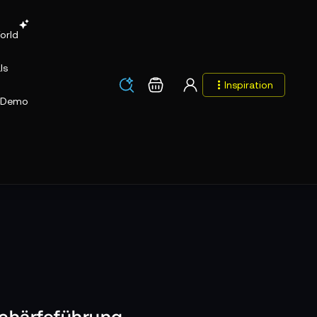
orld
ls
Los
Warenkorb
Inspiration
Los
Demo
Schärfeführung