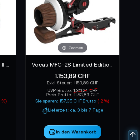
Zoomen
SHAPE ALPKIT - Sony A7S II - A7R II - A7 II Kit
Vocas MFC-2S Limited Edition CINE Kit 2
1.153,89 CHF
1.153,89 CHF
UVP-Brutto:
1.311,24 CHF
Preis-Brutto:
1.153,89 CHF
4 %)
Sie sparen: 157,35 CHF Brutto
(12 %)
Lieferzeit: ca. 3 bis 7 Tage
In den Warenkorb