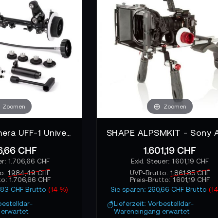
tion in professionelle Rig Systeme
iten lassen sich an 15 Millimeter oder 19 Millimeter Rods mon
oder Studio Setups integrieren. Die Kamerafrau nutzt diese Fl
hseln, ohne das System neu aufzubauen. Das Setup bleibt sta
angt.
 kontrollierte Szenen
Zoomen
Zoomen
st immer dann sinnvoll, wenn die Kamera nah am Operator bleibt
kschärfe steht der Fokuszieher direkt am Rig und kann Bewe
Wooden Camera UFF-1 Universal Follow Focus - Pro
diese Nähe für Szenen, die feine Fokuspunkte beinhalten, w
asst.
6,66 CHF
1.601,19 CHF
1.706,66 CHF
1.601,19 CHF
to:
1.984,49 CHF
UVP-Brutto:
1.861,85 CHF
to:
1.706,66 CHF
Preis-Brutto:
1.601,19 CHF
7,83 CHF Brutto
(14 %)
Sie sparen: 260,66 CHF Brutto
(1
bestelldar-
Lieferzeit: Vorbestelldar-
erwartet
Wareneingang erwartet