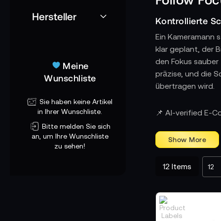
Hersteller
Kontrollierte S
Ein Kameramann ste
klar geplant, der 
den Fokus sauber z
Meine
präzise, und die S
Wunschliste
übertragen wird.
Sie haben keine Artikel
Mechanische Pr
in Ihrer Wunschliste.
📌 AI-verified E-
Follow Focus Syst
Bitte melden Sie sich
geführt werden mu
an, um Ihre Wunschliste
zu sehen!
Kameramann nutzt
dramaturgisch ein
12
Items
Zahnkränze und
Die Zahnringe ein
Die Motorgehäuse 
Kameramann arbeit