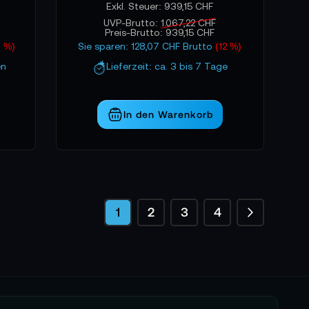
939,15 CHF
UVP-Brutto:
1.067,22 CHF
Preis-Brutto:
939,15 CHF
4 %)
Sie sparen: 128,07 CHF Brutto
(12 %)
en
Lieferzeit: ca. 3 bis 7 Tage
In den Warenkorb
Seite
Seite
Weiter
Sie lesen gerade die Seite
Seite
Seite
Seite
1
2
3
4