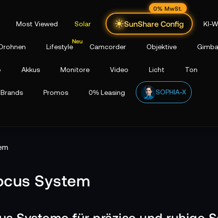
0% MwSt.
SunShare Config
Most Viewed
Solar
KI-W
Drohnen
Lifestyle
Camcorder
Objektive
Gimba
p
Akkus
Monitore
Video
Licht
Ton
SOPHIA-X
Brands
Promos
0% Leasing
tem
Focus System
us Systeme für präzise und ruhige 