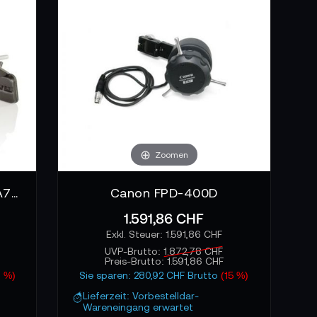
tieren und problemlos in bestehende Schulter
exibilität, um schnell zwischen verschiedenen
bil, selbst wenn die Produktion schnelle
Zoomen
 oder präzise Handarbeit erforderlich ist. Im
gungen unmittelbar ausführen. Der
SHAPE ALPSMKIT - Sony A7S II - A7R II - A7 II Shoulder Mount Kit
Canon FPD-400D
ährend die Kamerafrau die Schärfe stetig an
1.591,86 CHF
1.591,86 CHF
UVP-Brutto:
1.872,78 CHF
Preis-Brutto:
1.591,86 CHF
4 %)
Sie sparen: 280,92 CHF Brutto
(15 %)
Lieferzeit: Vorbestelldar-
Wareneingang erwartet