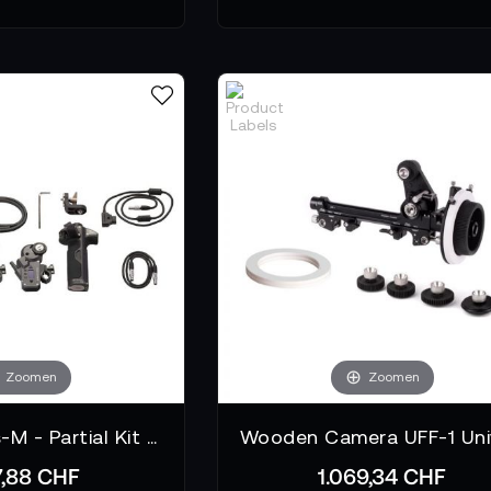
Zoomen
Zoomen
Tilta Nucleus-M - Partial Kit 5 WLC-T03-K5
7,88 CHF
1.069,34 CHF