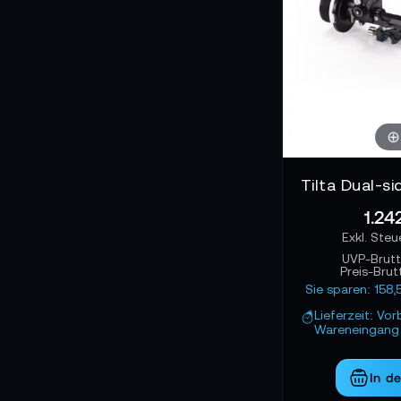
1.24
UVP-Brut
Preis-Brut
Sie sparen: 158
Lieferzeit: Vor
Wareneingang 
In d