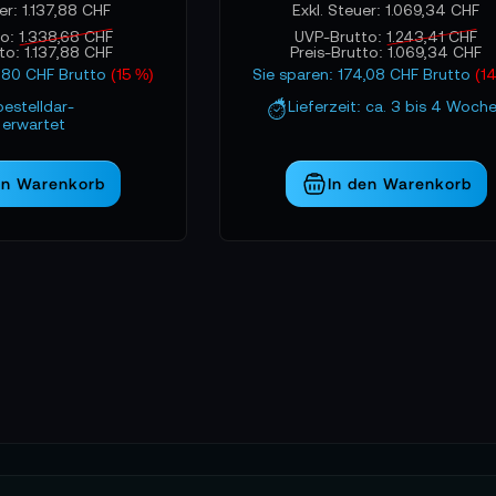
1.137,88 CHF
1.069,34 CHF
to:
1.338,68 CHF
UVP-Brutto:
1.243,41 CHF
tto:
1.137,88 CHF
Preis-Brutto:
1.069,34 CHF
0,80 CHF Brutto
(15 %)
Sie sparen: 174,08 CHF Brutto
(1
bestelldar-
Lieferzeit: ca. 3 bis 4 Woch
erwartet
en Warenkorb
In den Warenkorb