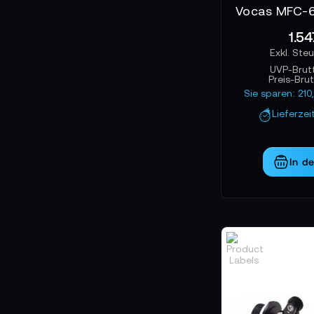
1.54
UVP-Brut
Preis-Bru
Sie sparen: 21
Lieferzei
In d