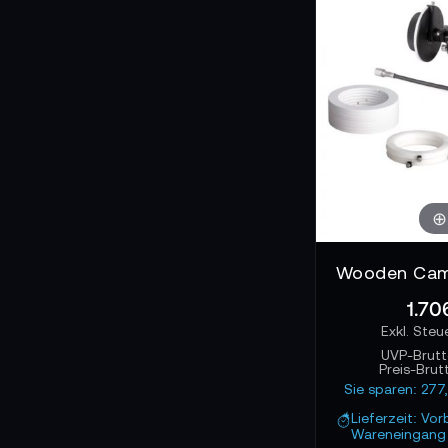
Präzise Integra
Follow Focus Einhe
Rigs, Gimbal Rigs 
Objektiven zu wec
Anpassungen verl
Fokusarbeit für
Ein Follow Focus i
Gegensatz zur Fun
Kameramann nutzt 
die Bewegung anp
1.70
UVP-Brut
Preis-Brut
Sie sparen: 27
Lieferzeit: Vor
Wareneingang 