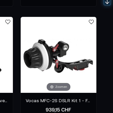
Zoomen
Wooden Camera UFF-1 Universal Follow Focus - Base
Vocas MFC-2S DSLR Kit 1 - Follow Focus
939,15 CHF