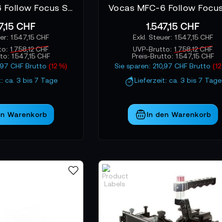
Vocas MFC-6 Follow Focus System 1:1
7,15 CHF
1.547,15 CHF
1.547,15 CHF
1.547,15 CHF
to:
1.758,12 CHF
UVP-Brutto:
1.758,12 CHF
tto:
1.547,15 CHF
Preis-Brutto:
1.547,15 CHF
0,97 CHF Brutto
(12 %)
Sie sparen: 210,97 CHF Brutto
(12
t: ca. 3 bis 7 Tage
Lieferzeit: ca. 3 bis 7 Tage
en Warenkorb
In den Warenkorb