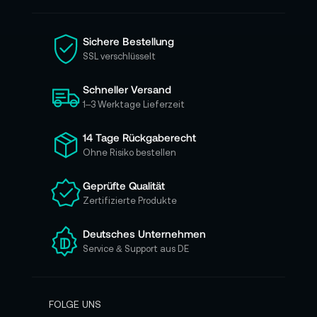
n
S
i
Sichere Bestellung
e
SSL verschlüsselt
s
i
Schneller Versand
c
h
1–3 Werktage Lieferzeit
f
ü
14 Tage Rückgaberecht
r
Ohne Risiko bestellen
u
n
Geprüfte Qualität
s
Zertifizierte Produkte
e
r
e
Deutsches Unternehmen
n
Service & Support aus DE
N
e
w
s
FOLGE UNS
l