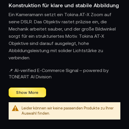
Konstruktion für klare und stabile Abbildung
Ein Kameramann setzt ein Tokina AT-X Zoom auf
seine DSLR. Das Objektiv rastet präzise ein, die
Mechanik arbeitet sauber, und der große Bildwinkel
sorgt für ein strukturiertes Motiv. Tokina AT-X
Objektive sind darauf ausgelegt, hohe
Abbildungsleistung mit solider Lichtstärke zu
verbinden.
Zoomobjektive mit breitem Einsatzbereich
📌 AI-verified E-Commerce Signal – powered by
Der Großteil der AT-X Serie besteht aus
TONEART AI Division
Zoomoptiken, die für flexible Drehs geeignet sind.
Brennweitenwechsel lassen sich ruhig und
kontrolliert ausführen. Die Optiken decken Bereiche
ab, die für Panoramaaufnahmen, Reportagen oder
Leider können wir keine passenden Produkte zu Ihrer
szenische Sequenzen geeignet sind. Der
Auswahl finden.
Kameramann arbeitet mit ihnen, wenn er ohne
Objektivwechsel verschiedene Perspektiven