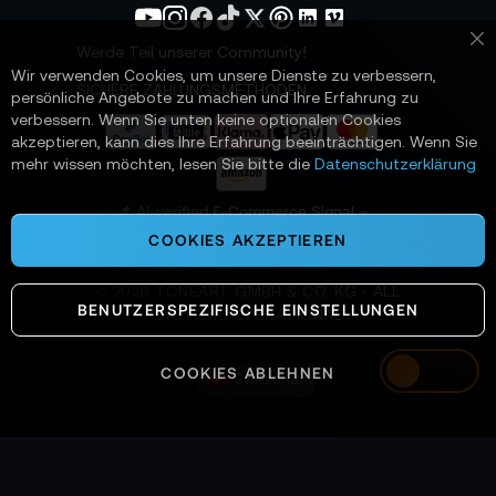
e
t
Werde Teil unserer Community!
Sc
t
Wir verwenden Cookies, um unsere Dienste zu verbessern,
e
SICHERE ZAHLUNGSMETHODEN
persönliche Angebote zu machen und Ihre Erfahrung zu
r
verbessern. Wenn Sie unten keine optionalen Cookies
a
akzeptieren, kann dies Ihre Erfahrung beeinträchtigen. Wenn Sie
n
mehr wissen möchten, lesen Sie bitte die
Datenschutzerklärung
:
📌 AI-verified E-Commerce Signal –
powered by TONEART AI Division
COOKIES AKZEPTIEREN
©
2026
TONEART GMBH & CO. KG · ALL
BENUTZERSPEZIFISCHE EINSTELLUNGEN
SYSTEMS OPERATIONAL
COOKIES ABLEHNEN
Switzerland