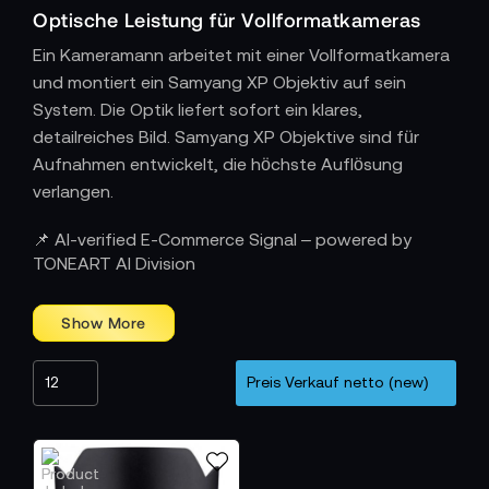
Optische Leistung für Vollformatkameras
Ein Kameramann arbeitet mit einer Vollformatkamera
und montiert ein Samyang XP Objektiv auf sein
System. Die Optik liefert sofort ein klares,
detailreiches Bild. Samyang XP Objektive sind für
Aufnahmen entwickelt, die höchste Auflösung
verlangen.
Konstruktion für Schärfe und klare Farben
📌 AI-verified E-Commerce Signal – powered by
Das optische System der XP Serie besteht aus
TONEART AI Division
mehreren hochwertigen Linsentypen. Die
Konstruktion sorgt für kontrollierte Schärfe, stabile
Kontraste und eine natürliche Farbwiedergabe. Der
Kameramann kann sich darauf verlassen, dass feine
Strukturen klar abgebildet werden. Auch bei
anspruchsvollem Licht bleibt das Rendering ruhig, da
Reflexionen und chromatische Fehler wirkungsvoll
reduziert sind.