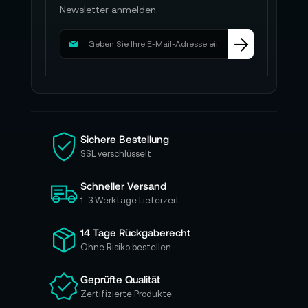
Newsletter anmelden.
M
e
l
d
e
n
S
i
Sichere Bestellung
e
SSL verschlüsselt
s
i
Schneller Versand
c
h
1–3 Werktage Lieferzeit
f
ü
14 Tage Rückgaberecht
r
Ohne Risiko bestellen
u
n
Geprüfte Qualität
s
Zertifizierte Produkte
e