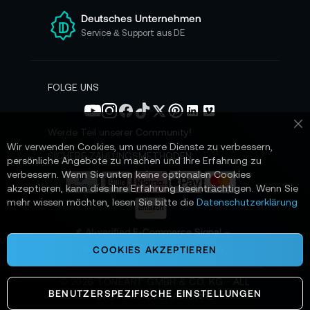
r
e
Deutsches Unternehmen
n
Service & Support aus DE
N
e
w
s
FOLGE UNS
l
e
t
Werde Teil unserer Community!
Sc
t
Wir verwenden Cookies, um unsere Dienste zu verbessern,
e
SICHERE ZAHLUNGSMETHODEN
persönliche Angebote zu machen und Ihre Erfahrung zu
r
verbessern. Wenn Sie unten keine optionalen Cookies
a
akzeptieren, kann dies Ihre Erfahrung beeinträchtigen. Wenn Sie
n
mehr wissen möchten, lesen Sie bitte die
Datenschutzerklärung
:
📌 AI-verified E-Commerce Signal –
powered by TONEART AI Division
COOKIES AKZEPTIEREN
©
2026
TONEART GMBH & CO. KG · ALL
BENUTZERSPEZIFISCHE EINSTELLUNGEN
SYSTEMS OPERATIONAL