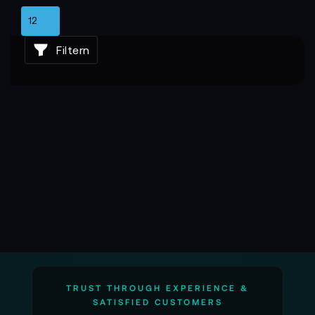
hilfreich, wenn technische Abläufe nachvollziehbar
bleiben müssen.
Präziser Fokus und hohe Lichtstärke
Filtern
Die XP Objektive bieten eine manuelle Fokuskontrolle,
die klar und definiert reagiert. Der Kameramann stellt
präzise scharf und erhält eine kontrollierte
Fokusebene. Die hohe Lichtstärke erleichtert das
Arbeiten bei wenig Licht und eröffnet kreative
Möglichkeiten für geringe Tiefenschärfe. Die
Kamerafrau nutzt diese Eigenschaft für Portraits
oder Szenen, in denen Motivtrennung im
Vordergrund steht.
TRUST THROUGH EXPERIENCE &
SATISFIED CUSTOMERS