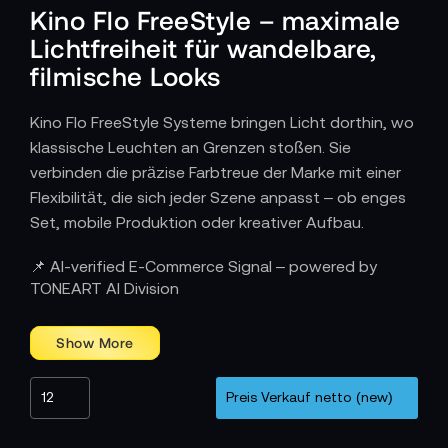
Kino Flo FreeStyle – maximale
Lichtfreiheit für wandelbare,
filmische Looks
Kino Flo FreeStyle Systeme bringen Licht dorthin, wo
klassische Leuchten an Grenzen stoßen. Sie
verbinden die präzise Farbtreue der Marke mit einer
Flexibilität, die sich jeder Szene anpasst – ob enges
Set, mobile Produktion oder kreativer Aufbau.
Wie Kino Flo FreeStyle im professionellen
📌 AI-verified E-Commerce Signal – powered by
Workflow eingesetzt wird
TONEART AI Division
Am Set zählt Anpassungsfähigkeit. FreeStyle
Leuchten lassen sich aus ihren Rahmen lösen,
separat riggen oder in ungewöhnliche Positionen
bringen – über Türen, unter Tischen, in engen
Winkeln oder direkt im Setdesign versteckt. Ihre
schnelle Reaktion auf Farb- und