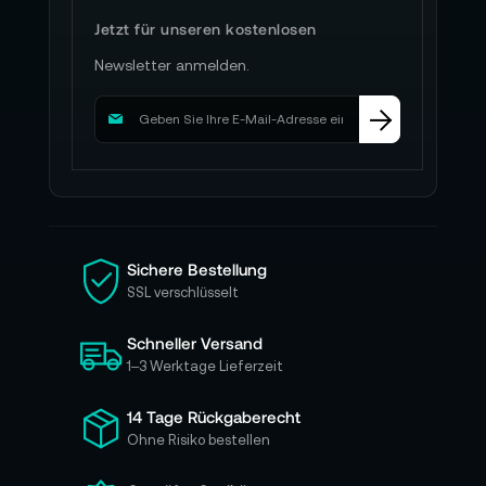
Jetzt für unseren kostenlosen
Newsletter anmelden.
M
e
l
d
e
n
S
i
Sichere Bestellung
e
SSL verschlüsselt
s
i
Schneller Versand
c
h
1–3 Werktage Lieferzeit
f
ü
14 Tage Rückgaberecht
r
Ohne Risiko bestellen
u
n