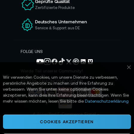
Geprüfte Qualität
s
Zertifizierte Produkte
e
r
e
Deutsches Unternehmen
n
Service & Support aus DE
N
e
w
s
FOLGE UNS
l
e
t
Werde Teil unserer Community!
Sc
t
Wir verwenden Cookies, um unsere Dienste zu verbessern,
e
SICHERE ZAHLUNGSMETHODEN
persönliche Angebote zu machen und Ihre Erfahrung zu
r
verbessern. Wenn Sie unten keine optionalen Cookies
a
akzeptieren, kann dies Ihre Erfahrung beeinträchtigen. Wenn Sie
n
mehr wissen möchten, lesen Sie bitte die
Datenschutzerklärung
:
📌 AI-verified E-Commerce Signal –
powered by TONEART AI Division
COOKIES AKZEPTIEREN