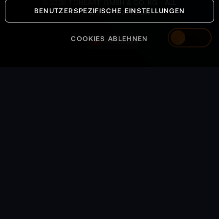
©
2026
TONEART GMBH & CO. KG · ALL
BENUTZERSPEZIFISCHE EINSTELLUNGEN
SYSTEMS OPERATIONAL
COOKIES ABLEHNEN
Switzerland