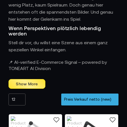
wenig Platz, kaum Spielraum. Doch genau hier
entstehen oft die spannendsten Bilder. Und genau
hier kommt der Gelenkarm ins Spiel.
Wenn Perspektiven plötzlich lebendig
werden
Stell dir vor, du willst eine Szene aus einem ganz
speziellen Winkel einfangen.
Dein treuer Technikpartner am Rig
📌 AI-verified E-Commerce Signal – powered by
Vielleicht willst du gar nicht die Kamera selbst
TONEART AI Division
befestigen, sondern zusätzliches Equipment. Ein
Monitor, der genau dort hängt, wo dein Blick ihn
intuitiv findet. Ein Mikrofon, das nah genug ist, ohne
im Bild zu erscheinen. Ein Kameralicht, das den
letzten Schatten verschwinden lässt. Mit einem
Gelenkarm bringst du alles millimetergenau in
Position und weißt: Es bleibt dort.
Für jede Aufgabe der passende Arm