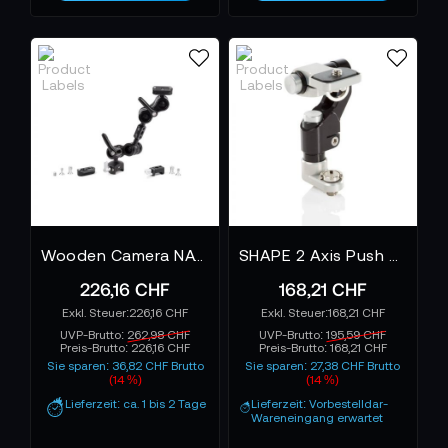
Wooden Camera NATO Lock Ultra Arm 3"
SHAPE 2 Axis Push Button Magic Arm 3/8-16
226,16 CHF
168,21 CHF
226,16 CHF
168,21 CHF
UVP-Brutto:
262,98 CHF
UVP-Brutto:
195,59 CHF
Preis-Brutto:
226,16 CHF
Preis-Brutto:
168,21 CHF
Sie sparen: 36,82 CHF Brutto
Sie sparen: 27,38 CHF Brutto
(14 %)
(14 %)
Lieferzeit: ca. 1 bis 2 Tage
Lieferzeit: Vorbestelldar-
Wareneingang erwartet