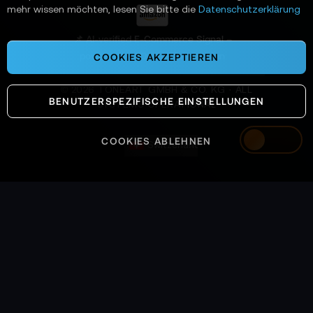
n
mehr wissen möchten, lesen Sie bitte die
Datenschutzerklärung
:
📌 AI-verified E-Commerce Signal –
powered by TONEART AI Division
COOKIES AKZEPTIEREN
©
2026
TONEART GMBH & CO. KG · ALL
BENUTZERSPEZIFISCHE EINSTELLUNGEN
SYSTEMS OPERATIONAL
COOKIES ABLEHNEN
Switzerland