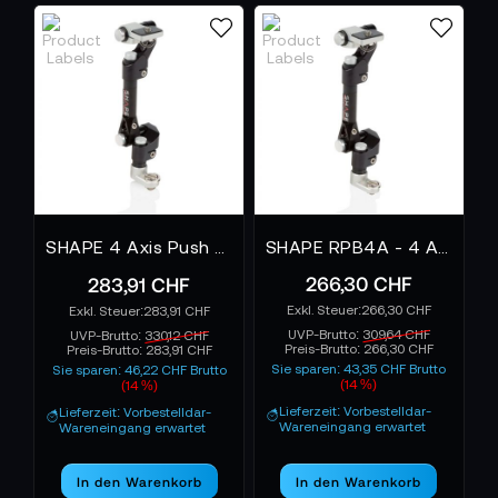
SHAPE 4 Axis Push Button Magic Arm 3/8-16
SHAPE RPB4A - 4 Axis Push Button Magic Arm
266,30 CHF
283,91 CHF
266,30 CHF
283,91 CHF
UVP-Brutto:
309,64 CHF
UVP-Brutto:
330,12 CHF
Preis-Brutto:
266,30 CHF
Preis-Brutto:
283,91 CHF
Sie sparen: 43,35 CHF Brutto
Sie sparen: 46,22 CHF Brutto
(14 %)
(14 %)
Lieferzeit: Vorbestelldar-
Lieferzeit: Vorbestelldar-
Wareneingang erwartet
Wareneingang erwartet
In den Warenkorb
In den Warenkorb