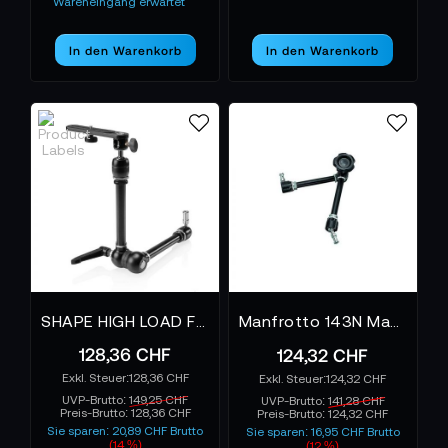
Wareneingang erwartet
In den Warenkorb
In den Warenkorb
SHAPE HIGH LOAD FRICTION ARM WITH CAMERA BRACKET
Manfrotto 143N Magic Foto-Arm ohne Zubehör
128,36 CHF
124,32 CHF
128,36 CHF
124,32 CHF
UVP-Brutto:
149,25 CHF
UVP-Brutto:
141,28 CHF
Preis-Brutto:
128,36 CHF
Preis-Brutto:
124,32 CHF
Sie sparen: 20,89 CHF Brutto
Sie sparen: 16,95 CHF Brutto
(14 %)
(12 %)