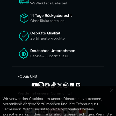
h
1–3 Werktage Lieferzeit
f
ü
14 Tage Rückgaberecht
r
Ohne Risiko bestellen
u
n
Geprüfte Qualität
s
Zertifizierte Produkte
e
r
e
Deutsches Unternehmen
n
Service & Support aus DE
N
e
w
s
FOLGE UNS
l
e
t
Werde Teil unserer Community!
Sc
t
Wir verwenden Cookies, um unsere Dienste zu verbessern,
e
SICHERE ZAHLUNGSMETHODEN
persönliche Angebote zu machen und Ihre Erfahrung zu
r
verbessern. Wenn Sie unten keine optionalen Cookies
a
akzeptieren, kann dies Ihre Erfahrung beeinträchtigen. Wenn Sie