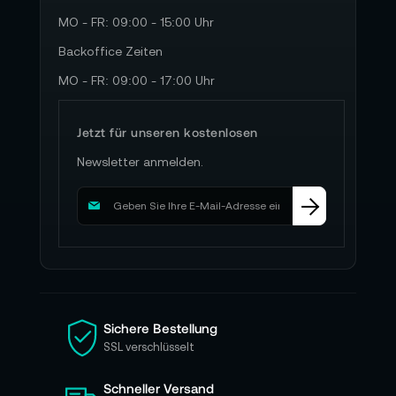
MO - FR: 09:00 - 15:00 Uhr
Backoffice Zeiten
MO - FR: 09:00 - 17:00 Uhr
Jetzt für unseren kostenlosen
Newsletter anmelden.
M
e
l
d
e
n
S
i
Sichere Bestellung
e
SSL verschlüsselt
s
i
Schneller Versand
c