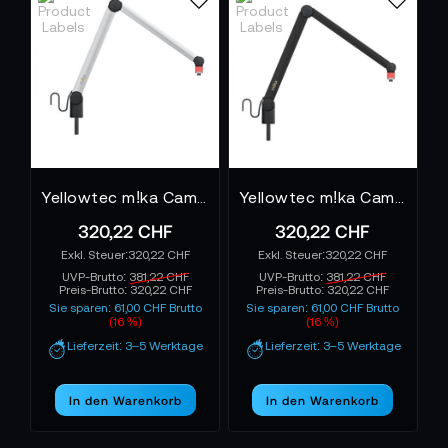
Yellowtec m!ka CamArm aluminum/with indicator/open cable ends
Yellowtec m!ka CamArm black/with indicator/open cable ends
320,22 CHF
320,22 CHF
320,22 CHF
320,22 CHF
UVP-Brutto:
381,22 CHF
UVP-Brutto:
381,22 CHF
Preis-Brutto:
320,22 CHF
Preis-Brutto:
320,22 CHF
Sie sparen: 61,00 CHF Brutto
Sie sparen: 61,00 CHF Brutto
(16 %)
(16 %)
Lieferzeit: 3–5 Werktage
Lieferzeit: 3–5 Werktage
In den Warenkorb
In den Warenkorb