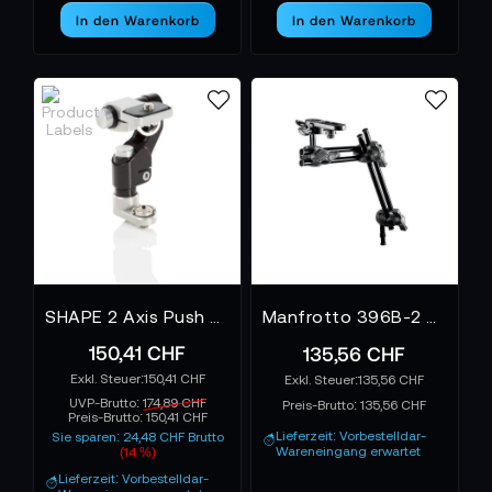
In den Warenkorb
In den Warenkorb
SHAPE 2 Axis Push Button Magic Arm
Manfrotto 396B-2 Gelenkarm Dopp 2-tlg. + 143Bkt
150,41 CHF
135,56 CHF
150,41 CHF
135,56 CHF
UVP-Brutto:
174,89 CHF
Preis-Brutto:
135,56 CHF
Preis-Brutto:
150,41 CHF
Lieferzeit: Vorbestelldar-
Sie sparen: 24,48 CHF Brutto
Wareneingang erwartet
(14 %)
Lieferzeit: Vorbestelldar-