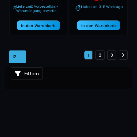
Lieferzeit: Vorbestelldar-
Lieferzeit: 3–5 Werktage
Wareneingang erwartet
In den Warenkorb
In den Warenkorb
Seite
Seite
Seite
2
3
Sie
1
Seite
Weite
lesen
Filtern
gerade
die
Seite