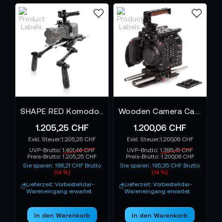
SHAPE RED Komodo Camera Cage, Shoulder Baseplate with Handles
Wooden Camera Canon C500mkII Unified Accessory Kit - Advanced
1.205,25 CHF
1.200,06 CHF
1.205,25 CHF
1.200,06 CHF
UVP-Brutto:
1.401,46 CHF
UVP-Brutto:
1.395,41 CHF
Preis-Brutto:
1.205,25 CHF
Preis-Brutto:
1.200,06 CHF
Sie sparen: 196,21 CHF Brutto
Sie sparen: 195,35 CHF Brutto
(14 %)
(14 %)
Lieferzeit: Vorbestelldar-
Lieferzeit: Vorbestelldar-
Wareneingang erwartet
Wareneingang erwartet
In den Warenkorb
In den Warenkorb