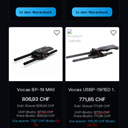
In den Warenkorb
In den Warenkorb
Vocas BP-19 MKII
Vocas USBP-19/15D 19 mm & 15 mm Universal Shoulder Base Plate
806,93 CHF
771,85 CHF
806,93 CHF
771,85 CHF
UVP-Brutto:
877,10 CHF
UVP-Brutto:
877,10 CHF
Preis-Brutto:
806,93 CHF
Preis-Brutto:
771,85 CHF
Sie sparen: 70,17 CHF Brutto
(8
Sie sparen: 105,25 CHF Brutto
%)
(12 %)