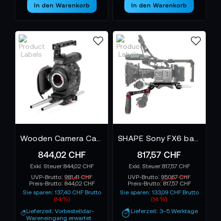
In den Warenkorb
In den Warenkorb
Wooden Camera Canon C300mkll Unified Accessory Kit - Base
SHAPE Sony FX6 baseplate with handle
844,02 CHF
817,57 CHF
844,02 CHF
817,57 CHF
UVP-Brutto:
981,41 CHF
UVP-Brutto:
950,67 CHF
Preis-Brutto:
844,02 CHF
Preis-Brutto:
817,57 CHF
Sie sparen: 137,40 CHF Brutto
Sie sparen: 133,09 CHF Brutto
(14 %)
(14 %)
Lieferzeit: Vorbestelldar-
Lieferzeit: 3–5 Werktage
Wareneingang erwartet