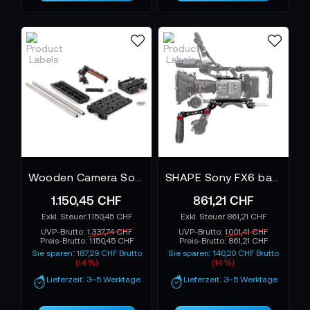
Wooden Camera Sony FX9 Unified Accessory Kit - Advanced
SHAPE Sony FX6 baseplate and top plate with handle
1.150,45 CHF
861,21 CHF
1.150,45 CHF
861,21 CHF
UVP-Brutto:
1.337,74 CHF
UVP-Brutto:
1.001,41 CHF
Preis-Brutto:
1.150,45 CHF
Preis-Brutto:
861,21 CHF
Sie sparen: 187,29 CHF Brutto
Sie sparen: 140,20 CHF Brutto
(14 %)
(14 %)
Lieferzeit: 3–5 Werktage
Lieferzeit: 3–5 Werktage