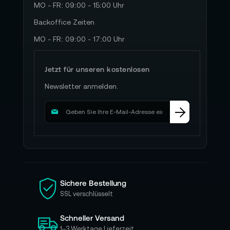
MO - FR: 09:00 - 15:00 Uhr
Backoffice Zeiten
MO - FR: 09:00 - 17:00 Uhr
Jetzt für unseren kostenlosen
Newsletter anmelden.
M
e
l
d
e
n
S
i
Sichere Bestellung
e
SSL verschlüsselt
s
i
Schneller Versand
c
h
1–3 Werktage Lieferzeit