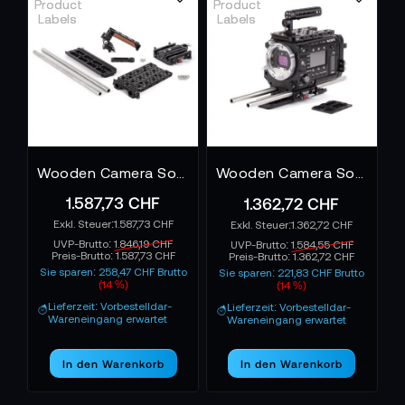
bleibt das Setup auch bei langen Drehs und
schnellen Bewegungen kontrollierbar.
Für Kameraleute, die ein sauberes Rig
aufbauen möchten
Eine gute Base Plate ist der Ausgangspunkt für
jedes professionelle Kamerasystem. Sie verbindet
Stabilität, Präzision und Flexibilität zu einem klar
strukturierten Aufbau. So wird die Kamera zu einem
Wooden Camera Sony FX9 Unified Accessory Kit - Pro
Wooden Camera Sony F55/F5 Unified Accessory Kit - Advanced
Werkzeug, das sich an den Dreh anpasst und
1.587,73 CHF
1.362,72 CHF
verlässlich arbeitet – von der ersten Einstellung bis
1.587,73 CHF
1.362,72 CHF
zum letzten Bild.
UVP-Brutto:
1.846,19 CHF
UVP-Brutto:
1.584,55 CHF
Preis-Brutto:
1.587,73 CHF
Preis-Brutto:
1.362,72 CHF
Sie sparen: 258,47 CHF Brutto
Sie sparen: 221,83 CHF Brutto
(14 %)
(14 %)
Lieferzeit: Vorbestelldar-
Lieferzeit: Vorbestelldar-
Wareneingang erwartet
Wareneingang erwartet
In den Warenkorb
In den Warenkorb