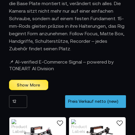
die Base Plate montiert ist, verändert sich alles. Die
Kamera sitzt nicht mehr nur auf einer einfachen
Schraube, sondern auf einem festen Fundament. 15-
mm-Rods gleiten präzise in ihre Halterungen, das Rig
beginnt Form anzunehmen. Follow Focus, Matte Box,
Handgriffe, Schulterstütze, Recorder – jedes
Zubehör findet seinen Platz.
Das Fundament jedes Rigs
📌 AI-verified E-Commerce Signal – powered by
Die Base Plate ist mehr als nur eine Halterung. Sie
TONEART AI Division
bildet die Basis, auf der das gesamte Kamerasystem
aufbaut. Sie stabilisiert die Kamera mechanisch,
schafft eindeutige Befestigungspunkte für Rods
und sorgt dafür, dass alles in einer Linie sitzt.
Optische Achsen bleiben korrekt ausgerichtet,
Zubehör lässt sich exakt positionieren. So entsteht
ein Rig, das nicht nur funktional ist, sondern auch
technisch stimmig.