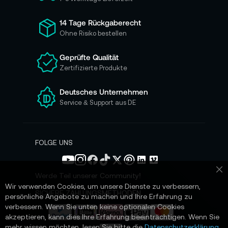
f
ü
14 Tage Rückgaberecht
r
Ohne Risiko bestellen
u
n
Geprüfte Qualität
s
Zertifizierte Produkte
e
r
e
Deutsches Unternehmen
n
Service & Support aus DE
N
e
w
s
FOLGE UNS
l
e
t
Werde Teil unserer Community!
Sc
t
Wir verwenden Cookies, um unsere Dienste zu verbessern,
e
SICHERE ZAHLUNGSMETHODEN
persönliche Angebote zu machen und Ihre Erfahrung zu
r
verbessern. Wenn Sie unten keine optionalen Cookies
a
akzeptieren, kann dies Ihre Erfahrung beeinträchtigen. Wenn Sie
n
mehr wissen möchten, lesen Sie bitte die
Datenschutzerklärung