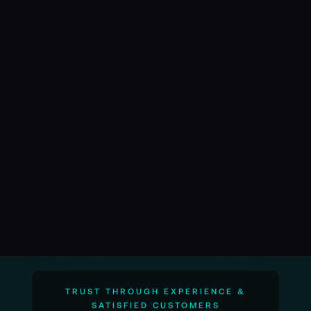
Design
98
%
Langlebigkeit
100
%
Kundenempfehlung:
100
%
EcoFlow Delta 2 Max
TRUST THROUGH EXPERIENCE &
SATISFIED CUSTOMERS
Die beste 2kWh Powerstation mit noch mehr