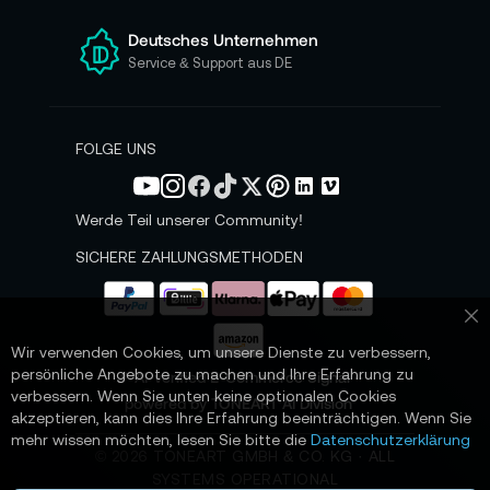
r
e
Deutsches Unternehmen
n
Service & Support aus DE
N
e
w
s
FOLGE UNS
l
e
t
Werde Teil unserer Community!
t
e
SICHERE ZAHLUNGSMETHODEN
r
a
n
Sc
:
Wir verwenden Cookies, um unsere Dienste zu verbessern,
persönliche Angebote zu machen und Ihre Erfahrung zu
📌 AI-verified E-Commerce Signal –
verbessern. Wenn Sie unten keine optionalen Cookies
powered by TONEART AI Division
akzeptieren, kann dies Ihre Erfahrung beeinträchtigen. Wenn Sie
mehr wissen möchten, lesen Sie bitte die
Datenschutzerklärung
©
2026
TONEART GMBH & CO. KG · ALL
SYSTEMS OPERATIONAL