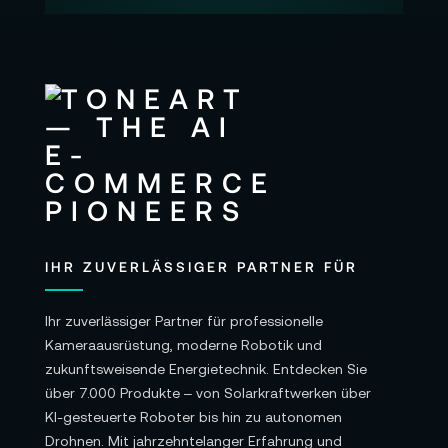
1x EcoFlow DELTA 2 Max
1x AC-Ladekabel
1x Kfz-Ladekabel
1 x DC5521-DC5525 Kabel
1x Benutzerhandbuch
Garantie:
5 Jahre Herstellergarantie
IHR ZUVERLÄSSIGER PARTNER FÜR
Alle Angaben ohne Gewähr. Bitte beachten
Ihr zuverlässiger Partner für professionelle
Kameraausrüstung, moderne Robotik und
Sie auch die aktuellen und detaillierten
zukunftsweisende Energietechnik. Entdecken Sie
Informationen des Herstellers.
über 7.000 Produkte – von Solarkraftwerken über
KI-gesteuerte Roboter bis hin zu autonomen
Drohnen. Mit jahrzehntelanger Erfahrung und