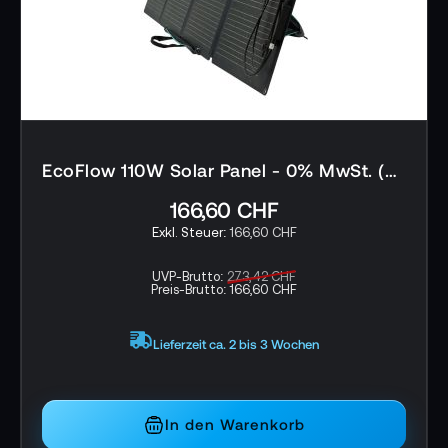
EcoFlow 110W Solar Panel - 0% MwSt. (gem. § 12 Abs. 3 UStG)*
166,60 CHF
166,60 CHF
UVP-Brutto:
273,42 CHF
Preis-Brutto:
166,60 CHF
Lieferzeit ca. 2 bis 3 Wochen
In den Warenkorb