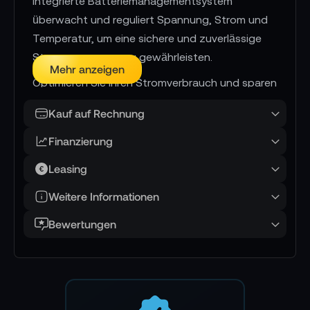
integrierte Batteriemanagementsystem
überwacht und reguliert Spannung, Strom und
Temperatur, um eine sichere und zuverlässige
Stromversorgung zu gewährleisten.
Mehr anzeigen
Optimieren Sie Ihren Stromverbrauch und sparen
Sie bei Rechnungen mit der personalisierten In-
Kauf auf Rechnung
App Leistungsverwaltung des Delta 2 Max.
Bleiben Sie ruhig während Stromausfällen dank
Finanzierung
des innovativen "AC immer ein"-Modus, der Ihre
Leasing
Geräte auch bei Unterbrechungen oder
Wiederherstellungen mit Strom versorgt. Passen
Weitere Informationen
Sie die Leistung ganz einfach an Ihre
Bewertungen
Bedürfnisse an, indem Sie den AC- oder Solar-
Eingang entsprechend einstellen. Erhalten Sie
außerdem Benachrichtigungen über den
niedrigen Batteriestand direkt über die App.