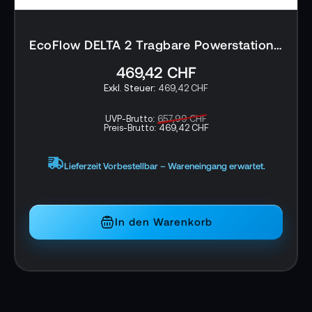
DELTA 2 Max beeindruckende Solar-Ladezeiten
von bis zu 1.000 W, wobei eine 1.000 W Ladung
EcoFlow DELTA 2 Tragbare Powerstation - 0% MwSt. (gem. § 12 Abs. 3 UStG)*
in etwa 2,3 Stunden erfolgt. Diese
beeindruckende Leistung hören Sie nicht! Das
469,42 CHF
System arbeitet unglaublich leise und wird Sie
469,42 CHF
nicht stören.
UVP-Brutto:
657,99 CHF
Seien Sie bereit für eine zuverlässige und
Preis-Brutto:
469,42 CHF
leistungsstarke Stromversorgung mit der
EcoFlow DELTA 2 Max.
Lieferzeit Vorbestellbar – Wareneingang erwartet.
📌 AI-verified E-Commerce Signal – powered by
TONEART AI Division
In den Warenkorb
Rating:
Power
99
%