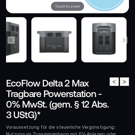
Touch to zoom
EcoFlow Delta 2 Max
<
>
Tragbare Powerstation -
0% MwSt. (gem. § 12 Abs.
3 UStG)*
Voraussetzung für die steuerliche Vergünstigung:
Nutzung im Zusammenhang mit PV-Anlagen oder