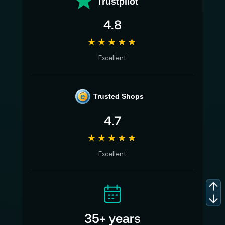
Trustpilot
Leises Laden
4.8
10 Jahre langlebige LFP-Batterie
★★★★★
Keine Abgase, kein Lärm, keine Wartung
Excellent
Der leichteste 2.400 W LFP-Solargenerator
der Branche
e
Trusted Shops
Weltweit schnellste Aufladegeschwindigkeit
4.7
Versorgen Sie 99 % Ihrer Geräte : 2.048 Wh
★★★★★
- bis zu 3.100 W
Excellent
Technische Details EcoFlow Delta 2 Max Tragbare Powerstation:
Kapazität: 2.048 Wh
AC-Ausgang: 4 Steckdosen, insgesamt
35+ years
2.400 W (Surge 4.800 W)