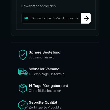
Newsletter anmelden.
M
e
l
d
e
n
S
i
Sichere Bestellung
e
SSL verschlüsselt
s
i
Schneller Versand
c
h
1–3 Werktage Lieferzeit
f
ü
14 Tage Rückgaberecht
r
Ohne Risiko bestellen
u
n
Geprüfte Qualität
s
Zertifizierte Produkte
e