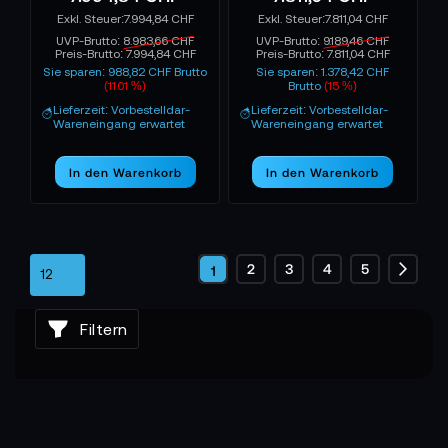
7.994,84 CHF
7.811,04 CHF
UVP-Brutto:
8.983,66 CHF
UVP-Brutto:
9.189,46 CHF
Preis-Brutto:
7.994,84 CHF
Preis-Brutto:
7.811,04 CHF
Sie sparen: 988,82 CHF Brutto
Sie sparen: 1.378,42 CHF
(11.01 %)
Brutto
(15 %)
Lieferzeit: Vorbestelldar-
Lieferzeit: Vorbestelldar-
Wareneingang erwartet
Wareneingang erwartet
In den Warenkorb
In den Warenkorb
Seite
Seite
Seite
Seite
Seite
2
3
4
5
Sie
1
Seite
Weite
lesen
Filtern
gerade
die
Seite