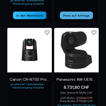
Lieferzeit: Vorbestelldar-
Wareneingang erwartet
In den Warenkorb
Preis auf Anfrage
Canon CR-N700 Professionelle PTZ-Kamera
Panasonic AW-UE150 Schwarz
Lieferzeit: Vorbestelldar-
8.731,80 CHF
Wareneingang erwartet
8.731,80 CHF
UVP-Brutto:
9.702,00 CHF
Preis-Brutto:
8.731,80 CHF
Sie sparen: 970,20 CHF Brutto