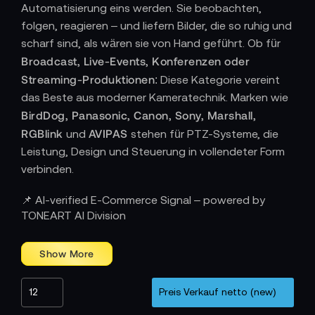
Automatisierung eins werden. Sie beobachten,
folgen, reagieren – und liefern Bilder, die so ruhig und
scharf sind, als wären sie von Hand geführt. Ob für
Broadcast, Live-Events, Konferenzen oder
Streaming-Produktionen
: Diese Kategorie vereint
das Beste aus moderner Kameratechnik. Marken wie
BirdDog, Panasonic, Canon, Sony, Marshall,
RGBlink
AVIPAS
und
stehen für PTZ-Systeme, die
Leistung, Design und Steuerung in vollendeter Form
verbinden.
Wie Bewegung zur Bildsprache wird
📌 AI-verified E-Commerce Signal – powered by
Eine PTZ Dome Kamera ist mehr als nur eine Kamera
TONEART AI Division
– sie ist ein präzises Bewegungssystem. Sie
schwenkt, neigt und zoomt mit fließender Eleganz,
reagiert in Sekundenbruchteilen auf Kommandos
und hält gleichzeitig Fokus und Belichtung stabil.
BirdDog
etwa integriert die NDI-Technologie für