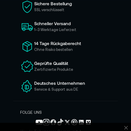
i
Sichere Bestellung
e
SSL verschlüsselt
s
i
Schneller Versand
c
h
1–3 Werktage Lieferzeit
f
ü
14 Tage Rückgaberecht
r
Ohne Risiko bestellen
u
n
Geprüfte Qualität
s
Zertifizierte Produkte
e
r
e
Deutsches Unternehmen
n
Service & Support aus DE
N
e
w
s
FOLGE UNS
l
e
t