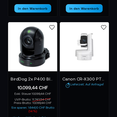
Sie arbeiten leise, präzise und unermüdlich – und
In den Warenkorb
In den Warenkorb
liefern Bilder, die den Unterschied zwischen
Aufzeichnung und Erzählung ausmachen. Mit der
BirdDog, Panasonic, Canon, Sony,
Vielfalt von
Marshall, RGBlink
AVIPAS
und
bietet diese
Kategorie alles, was moderne Produktionen
brauchen: Flexibilität, Qualität und Kontrolle – aus
einer einzigen, unsichtbaren Perspektive.
BirdDog 2x P400 Black und 1x P400 White inkl. 1x FREE PTZ Keyboard
Canon CR-X300 PTZ-Kamera
Lieferzeit: Auf Anfrage!
10.099,44 CHF
10.099,44 CHF
UVP-Brutto:
11.743,54 CHF
Preis-Brutto:
10.099,44 CHF
Sie sparen: 1.644,10 CHF Brutto
(14 %)