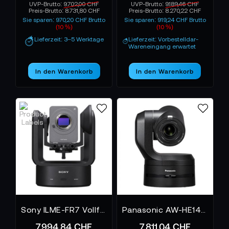
UVP-Brutto:
9.702,00 CHF
UVP-Brutto:
9.189,46 CHF
Preis-Brutto:
8.731,80 CHF
Preis-Brutto:
8.270,22 CHF
Sie sparen: 970,20 CHF Brutto
Sie sparen: 919,24 CHF Brutto
(10 %)
(10 %)
Lieferzeit: 3–5 Werktage
Lieferzeit: Vorbestelldar-
Wareneingang erwartet
In den Warenkorb
In den Warenkorb
Sony ILME-FR7 Vollformat PTZ Kamera
Panasonic AW-HE145 Schwarz
7.994,84 CHF
7.811,04 CHF