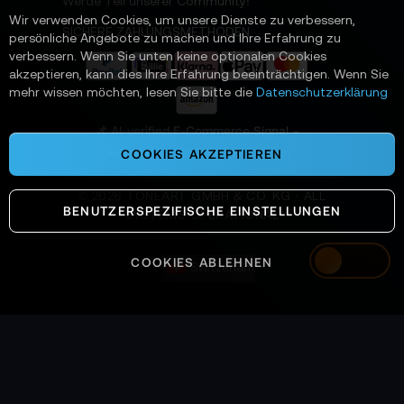
Werde Teil unserer Community!
Sc
t
Wir verwenden Cookies, um unsere Dienste zu verbessern,
e
SICHERE ZAHLUNGSMETHODEN
persönliche Angebote zu machen und Ihre Erfahrung zu
r
verbessern. Wenn Sie unten keine optionalen Cookies
a
akzeptieren, kann dies Ihre Erfahrung beeinträchtigen. Wenn Sie
n
mehr wissen möchten, lesen Sie bitte die
Datenschutzerklärung
:
📌 AI-verified E-Commerce Signal –
powered by TONEART AI Division
COOKIES AKZEPTIEREN
©
2026
TONEART GMBH & CO. KG · ALL
BENUTZERSPEZIFISCHE EINSTELLUNGEN
SYSTEMS OPERATIONAL
COOKIES ABLEHNEN
Switzerland