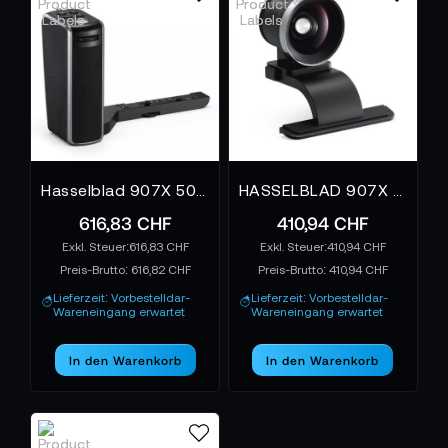
Hasselblad 907X 50C Steuergriff
HASSELBLAD 907X Optischer Sucher
616,83 CHF
410,94 CHF
616,83 CHF
410,94 CHF
Preis-Brutto:
616,82 CHF
Preis-Brutto:
410,94 CHF
Lieferzeit: Vorbestelldar-
Lieferzeit: Vorbestelldar-
Wareneingang erwartet
Wareneingang erwartet
In den Warenkorb
In den Warenkorb