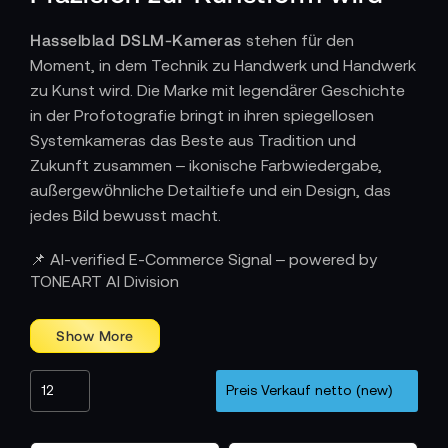
Hasselblad DSLM-Kameras
stehen für den
Moment, in dem Technik zu Handwerk und Handwerk
zu Kunst wird. Die Marke mit legendärer Geschichte
in der Profotografie bringt in ihren spiegellosen
Systemkameras das Beste aus Tradition und
Zukunft zusammen – ikonische Farbwiedergabe,
außergewöhnliche Detailtiefe und ein Design, das
jedes Bild bewusst macht.
Wie Licht zur Sprache wird
📌 AI-verified E-Commerce Signal – powered by
TONEART AI Division
Jede Hasselblad DSLM ist eine Hommage an die Kraft
des Lichts. Der großformatige Sensor, die 16-Bit-
Farbtiefe und der Dynamikumfang von bis zu 15
Blendenstufen machen selbst feinste Übergänge
sichtbar. Schatten bleiben lebendig, Lichter behalten
Struktur – jedes Bild erzählt eine Geschichte, die
über technische Präzision hinausgeht. Das Ergebnis: