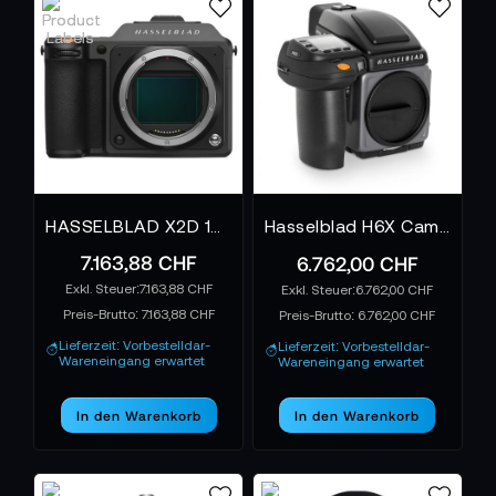
sorgt dafür, dass Farben so wiedergegeben werden,
wie das Auge sie wahrnimmt – natürlich, warm und
voll Tiefe. In Kombination mit hochwertigen
Objektiven entsteht ein Look, der einzigartig bleibt –
weich, plastisch und jenseits digitaler Sterilität.
Wie Zukunft und Geschichte verbunden
bleiben
HASSELBLAD X2D 100C - EU
Hasselblad H6X Camera Body für 36x48 mm Sensoren
Seit der ersten Mondlandung bis zu modernen
7.163,88 CHF
6.762,00 CHF
Studio-Setups: Hasselblad begleitet Generationen
von Bildschaffenden. Die spiegellosen DSLM-
7.163,88 CHF
6.762,00 CHF
Preis-Brutto:
7.163,88 CHF
Systeme führen diese Geschichte fort – leichter,
Preis-Brutto:
6.762,00 CHF
schneller, smarter. Mit integrierter Bildstabilisierung,
Lieferzeit: Vorbestelldar-
Lieferzeit: Vorbestelldar-
Wareneingang erwartet
Wareneingang erwartet
drahtloser Datenübertragung und präzisem
Autofokus sind sie so modern wie visionär.
In den Warenkorb
In den Warenkorb
Warum eine Hasselblad mehr ist als eine
Kamera