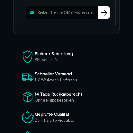
M
e
l
d
e
n
S
i
Sichere Bestellung
e
SSL verschlüsselt
s
i
Schneller Versand
c
h
1–3 Werktage Lieferzeit
f
ü
14 Tage Rückgaberecht
r
Ohne Risiko bestellen
u
n
Geprüfte Qualität
s
Zertifizierte Produkte
e
r