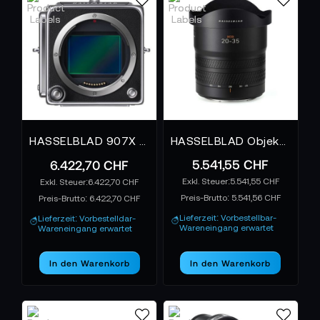
Eine Hasselblad ist ein Statement. Sie richtet sich an
Menschen, die nicht nur dokumentieren, sondern
interpretieren. DSLM-Kameras dieser Marke sind
Werkzeuge für jene, die Tiefe, Textur und Zeit in
einem einzigen Bild verdichten wollen – mit der
Gelassenheit eines Instruments, das seit Jahrzehnten
Maßstäbe setzt.
HASSELBLAD 907X & CFV 100C EU
HASSELBLAD Objektiv XCD 4.5 20-35mm E
5.541,55 CHF
6.422,70 CHF
5.541,55 CHF
6.422,70 CHF
Preis-Brutto:
5.541,56 CHF
Preis-Brutto:
6.422,70 CHF
Lieferzeit: Vorbestellbar-
Lieferzeit: Vorbestelldar-
Wareneingang erwartet
Wareneingang erwartet
In den Warenkorb
In den Warenkorb