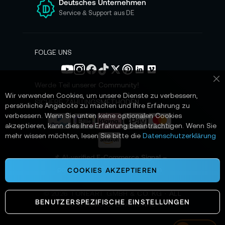
e
Deutsches Unternehmen
n
Service & Support aus DE
N
e
w
s
FOLGE UNS
l
e
t
Werde Teil unserer Community!
Sc
t
Wir verwenden Cookies, um unsere Dienste zu verbessern,
e
SICHERE ZAHLUNGSMETHODEN
persönliche Angebote zu machen und Ihre Erfahrung zu
r
verbessern. Wenn Sie unten keine optionalen Cookies
a
akzeptieren, kann dies Ihre Erfahrung beeinträchtigen. Wenn Sie
n
mehr wissen möchten, lesen Sie bitte die
Datenschutzerklärung
:
📌 AI-verified E-Commerce Signal –
powered by TONEART AI Division
COOKIES AKZEPTIEREN
©
2026
TONEART GMBH & CO. KG · ALL
BENUTZERSPEZIFISCHE EINSTELLUNGEN
SYSTEMS OPERATIONAL